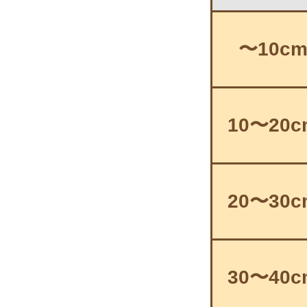
〜10c
10〜20c
20〜30c
30〜40c