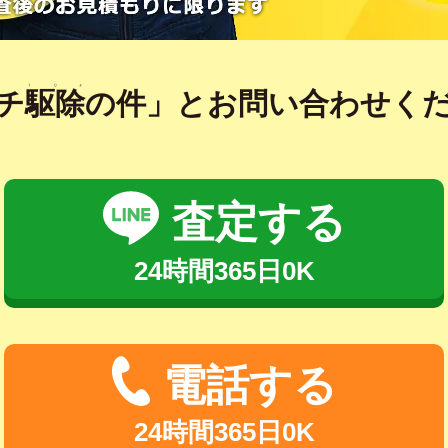
くじょ
チ
駆除
の件」とお問い合わせく
査定する
24時間365日0K
電話する
24時間365日0K